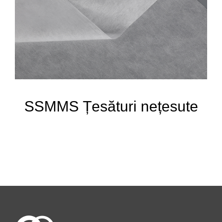
SSMMS Țesături nețesute