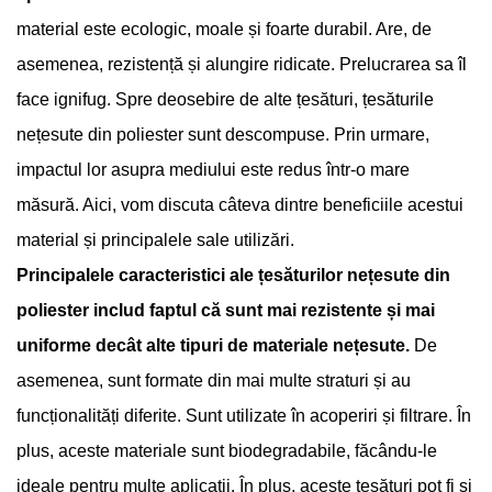
material este ecologic, moale și foarte durabil. Are, de
asemenea, rezistență și alungire ridicate. Prelucrarea sa îl
face ignifug. Spre deosebire de alte țesături, țesăturile
nețesute din poliester sunt descompuse. Prin urmare,
impactul lor asupra mediului este redus într-o mare
măsură. Aici, vom discuta câteva dintre beneficiile acestui
material și principalele sale utilizări.
Principalele caracteristici ale țesăturilor nețesute din
poliester includ faptul că sunt mai rezistente și mai
uniforme decât alte tipuri de materiale nețesute.
De
asemenea, sunt formate din mai multe straturi și au
funcționalități diferite. Sunt utilizate în acoperiri și filtrare. În
plus, aceste materiale sunt biodegradabile, făcându-le
ideale pentru multe aplicații. În plus, aceste țesături pot fi și