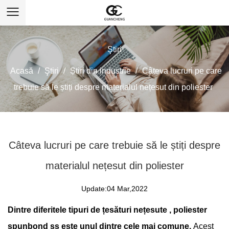
Ştiri
Acasă
/
Ştiri
/
Știri din industrie
/
Câteva lucruri pe care
trebuie să le știți despre materialul nețesut din poliester
Câteva lucruri pe care trebuie să le știți despre
materialul nețesut din poliester
Update:04 Mar,2022
Dintre diferitele tipuri de
țesături nețesute
, poliester
spunbond ss este unul dintre cele mai comune.
Acest