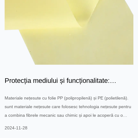
Protecția mediului și funcționalitate:
materiale nețesute di...
Materiale nețesute cu folie PP (polipropilenă) și PE (polietilenă).
sunt materiale nețesute care folosesc tehnologia nețesute pentru
a combina fibrele mecanic sau chimic și apoi le acoperă cu o
peliculă pentru a crește rezistența și proprietățile de protecție ale
2024-11-28
produsului. Astfel de materiale sunt utilizate de obicei în situații