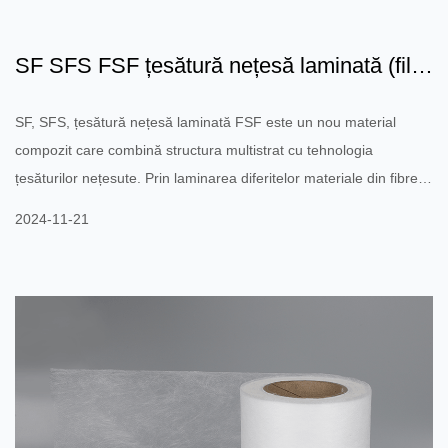
SF SFS FSF țesătură nețesă laminată (film
respirabil opționa...
SF, SFS, țesătură nețesă laminată FSF este un nou material
compozit care combină structura multistrat cu tehnologia
țesăturilor nețesute. Prin laminarea diferitelor materiale din fibre
strat cu strat și combinând diferite membrane funcționale (cum ar
2024-11-21
fi membrana respirabilă, membrana de blocare a apei etc.),
aceste materiale pot oferi performanțe mai excelente:
Respirabilitate și impermeabilitate: Această structură laminată
poate atinge un echilibru între respirabilitate și impermeab...