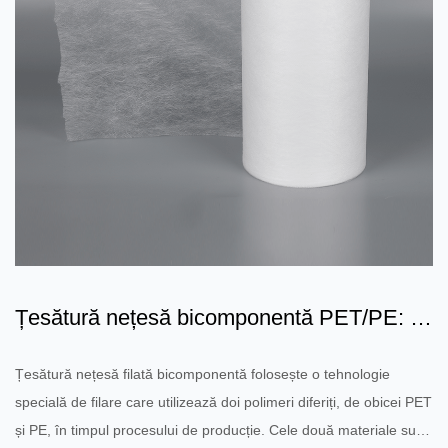
Țesătură nețesă bicomponentă PET/PE: o
combinație de protecț...
Țesătură nețesă filată bicomponentă folosește o tehnologie
specială de filare care utilizează doi polimeri diferiți, de obicei PET
și PE, în timpul procesului de producție. Cele două materiale sunt