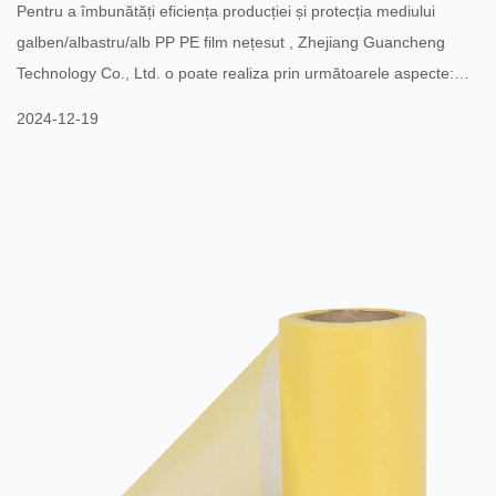
Pentru a îmbunătăți eficiența producției și protecția mediului
galben/albastru/alb PP PE film nețesut , Zhejiang Guancheng
Technology Co., Ltd. o poate realiza prin următoarele aspecte:
Optimizați procesul de producție: adoptați o tehnologie de
2024-12-19
producție mai eficientă, cum ar fi tehnologia îmbunătățită de filare
PP PE cu două componente, tehnologia de topire suflată și
tehnologia de producție a țesutului nețesut cu membrană. Aceste
tehnologii nu numai că pot îmbunătăți eficiența pro...