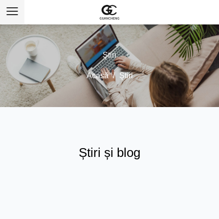
Ştiri
Acasă
/
Ştiri
Știri și blog