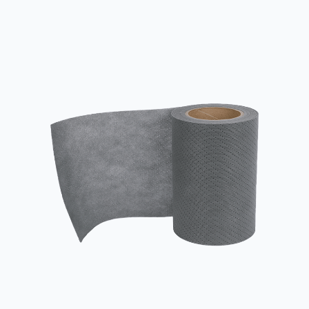
care necesită rezistență ridicată, rezistență la apă, proprietăți
antibacteriene și protecție a mediului și sunt utilizate pe scară
largă în domeniul medical ...