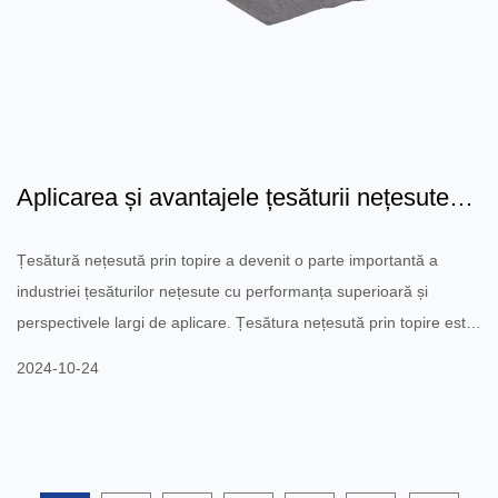
Aplicarea și avantajele țesăturii nețesute
Meltblown
Țesătură nețesută prin topire a devenit o parte importantă a
industriei țesăturilor nețesute cu performanța superioară și
perspectivele largi de aplicare. Țesătura nețesută prin topire este
un material format prin topirea materiilor prime din polipropilenă
2024-10-24
(PP) și pulverizarea acestora pentru a forma fibre fine și apoi prin
presare electrostatică sau la cald. Are caracteristici excelente,
cum ar fi ușurința, respirabilitatea, impermeabilitatea și filtrarea și
este utilizat pe scară larg...