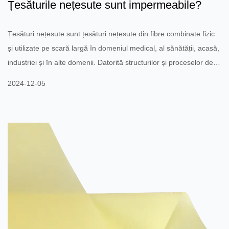
Țesăturile nețesute sunt impermeabile?
Țesături nețesute sunt țesături nețesute din fibre combinate fizic
și utilizate pe scară largă în domeniul medical, al sănătății, acasă,
industriei și în alte domenii. Datorită structurilor și proceselor de
fabricație diferite, țesăturile nețesute sunt de obicei slabe în ceea
2024-12-05
ce privește rezistența la apă. Țesăturile nețesute în sine nu au
capacități complete de impermeabilitate, dar impermeabilitatea lor
este strâns legată de factori precum materialul, grosimea și dacă
au fost tratate ...