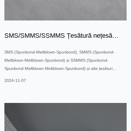
SMS/SMMS/SSMMS Țesătură nețesă
Spunmelt: o revoluție în mate...
SMS (Spunbond-Meltblown-Spunbond), SMMS (Spunbond-
Meltblown-Meltblown-Spunbond) și SSMMS (Spunbond-
Spunbond-Meltblown-Meltblown-Spunbond) și alte țesături
nețesute compozite, filmate prin topire, de înaltă performanță, au
2024-11-07
devenit produse importante pe piață. Aceste țesături inovatoare
nețesute au fost utilizate pe scară largă în multe domenii, cum ar
fi medical, igienă, filtrare și industrie, datorită structurii și
performanței lor unice. SMS: Un strat de material nețesut prin
topire...