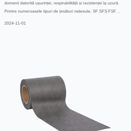
domenii datorită ușurinței, respirabilității și rezistenței la uzură.
Printre numeroasele tipuri de țesături nețesute, SF SFS FSF
țesături nețesute laminate au devenit treptat o alegere populară
2024-11-01
pe piață cu avantajele lor unice. Designul structural al țesăturilor
nețesute laminate SF SFS FSF le oferă rezistență și durabilitate
excelente. Acest material este format prin laminarea diferitelor
tipuri de țesături nețesute împr...