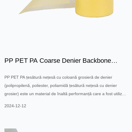
PP PET PA Coarse Denier Backbone
Țesătură nețesă: Proprietăț...
PP PET PA țesătură nețesă cu coloană grosieră de denier
(polipropilenă, poliester, poliamidă țesătură nețesă cu denier
grosier) este un material de înaltă performanță care a fost utilizat
pe scară largă în multe domenii industriale în ultimii ani. Este
2024-12-12
fabricat din diferite tipuri de polimeri (PP, PET, PA) și are o
rezistență mecanică excelentă, rezistență la temperaturi ridicate,
rezistență la coroziune chimică și alte caracteristici. Este adesea