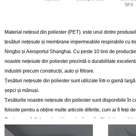
SFS
Material nețesut din poliester (PET).
este unul dintre produse
țesături nețesute și membrane impermeabile respirabile cu trei 
Ningbo și Aeroportul Shanghai. Cu peste 10 linii de producție ș
noastre nețesute din poliester prezintă o durabilitate excelentă,
industrii precum construcții, auto și filtrare.
Țesături nețesute din poliester
sunt utilizate într-o gamă largă 
șepci și mănuși.
Țesăturile noastre nețesute din poliester sunt disponibile în cu
folosite pentru a obține multe articole diferite, cum ar fi fețe 
Suntem unul dintre cei mai importanți producători și exportator
lume. Produsele noastre includ țesături nețesute, țesături de b