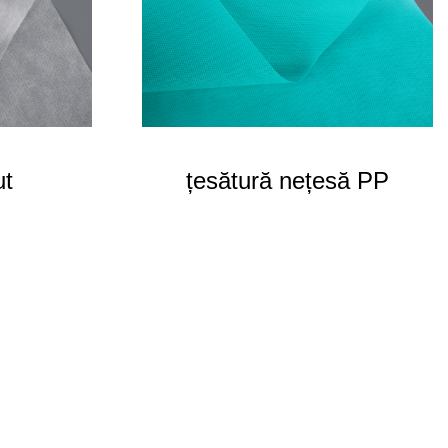
ut
țesătură nețesă PP