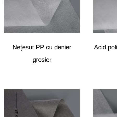
Nețesut PP cu denier
Acid pol
grosier