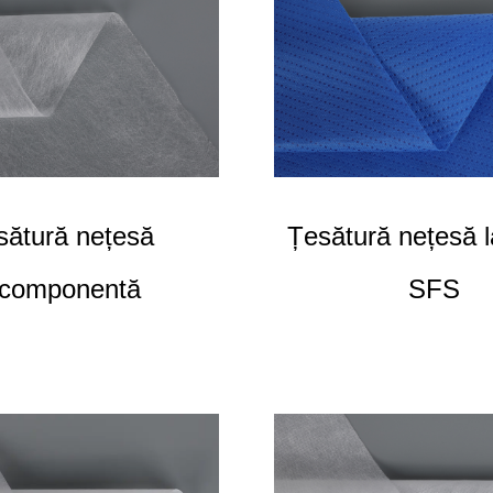
sătură nețesă
Țesătură nețesă 
icomponentă
SFS