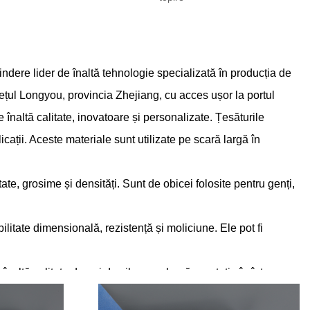
ndere lider de înaltă tehnologie specializată în producția de
dețul Longyou, provincia Zhejiang, cu acces ușor la portul
înaltă calitate, inovatoare și personalizate. Țesăturile
icații. Aceste materiale sunt utilizate pe scară largă în
zitate, grosime și densități. Sunt de obicei folosite pentru genți,
ilitate dimensională, rezistență și moliciune. Ele pot fi
naltă calitate de ani de zile, cu o bună reputație în întreaga
industrii, inclusiv tăvi pentru aparate de bucătărie, ambalaje