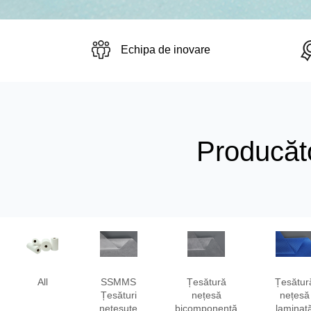
Echipa de inovare
Producăto
All
SSMMS
Țesătură
Țesătur
Țesături
nețesă
nețesă
nețesute
bicomponentă
laminat