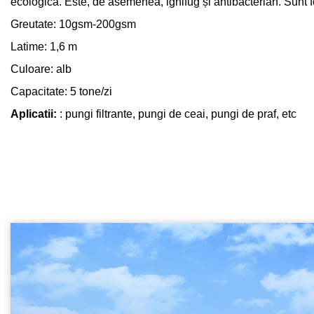
ecologică. Este, de asemenea, ignifug și antibacterian. Sunt fo
Greutate: 10gsm-200gsm
Latime: 1,6 m
Culoare: alb
Capacitate: 5 tone/zi
Aplicatii:
: pungi filtrante, pungi de ceai, pungi de praf, etc