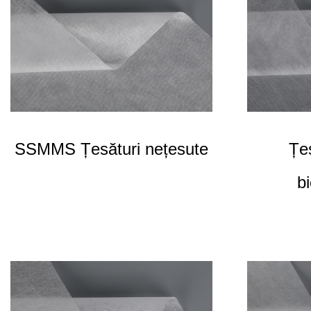
pentru tablete medicale și piese auto.
SSMMS Țesături nețesute
Țe
b