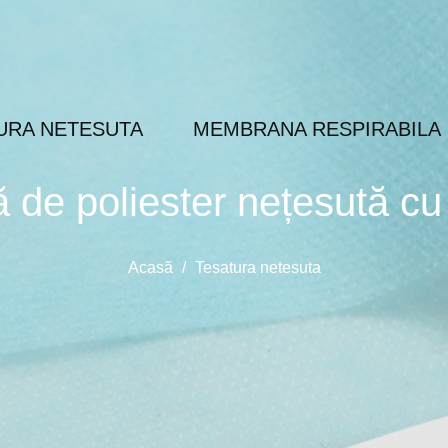
URA NETESUTA
MEMBRANA RESPIRABILA
ă de poliester nețesută cu 
Acasă
/
Tesatura netesuta