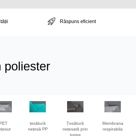
Răspuns eficient
tății
 poliester
PET
țesătură
Țesătură
Membrana
ețesut
nețesă PP
nețesată prin
respirabila
topire