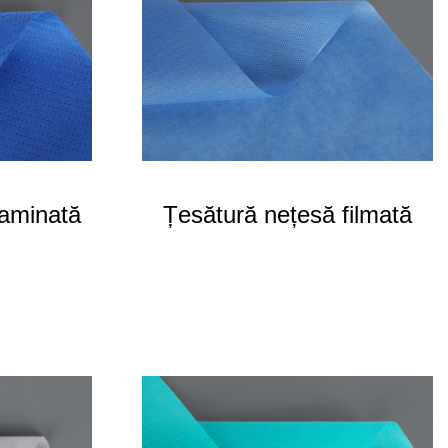
laminată
Țesătură nețesă filmată