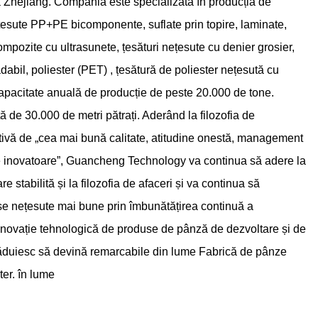
 Zhejiang. Compania este specializată în producția de
ețesute PP+PE bicomponente, suflate prin topire, laminate,
ompozite cu ultrasunete, țesături nețesute cu denier grosier,
abil, poliester (PET) ,
țesătură de poliester nețesută cu
capacitate anuală de producție de peste 20.000 de tone.
 de 30.000 de metri pătrați. Aderând la filozofia de
tivă de „cea mai bună calitate, atitudine onestă, management
tare inovatoare”, Guancheng Technology va continua să adere la
re stabilită și la filozofia de afaceri și va continua să
 nețesute mai bune prin îmbunătățirea continuă a
inovație tehnologică de produse de pânză de dezvoltare și de
trăduiesc să devină remarcabile din lume
Fabrică de pânze
ter.
în lume