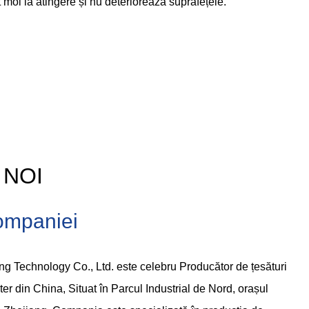
t moi la atingere și nu deteriorează suprafețele.
 NOI
Companiei
g Technology Co., Ltd. este celebru
Producător de țesături
ter din China
, Situat în Parcul Industrial de Nord, orașul