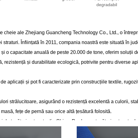
degradabil
le cheie ale Zhejiang Guancheng Technology Co., Ltd., o întrepri
straturi. Înființată în 2011, compania noastră este situată în ju
i o capacitate anuală de peste 20.000 de tone, oferim soluții de 
 rezistență și durabilitate ecologică, potrivite pentru diverse apl
de aplicații și pot fi caracterizate prin construcțiile textile, rugo
lori strălucitoare, asigurând o rezistență excelentă a culorii, stab
de masă, fețe de pernă sau orice altă țesătură folosită.
i de țesături nețesute din China. Producem țesături nețesute de î
ambus și țesături din pastă de lemn, care sunt utilizate în multe 