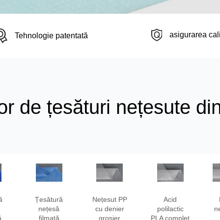
asigurarea cali
Tehnologie patentată
r de țesături nețesute din
ă
Țesătură
Nețesut PP
Acid
nețesă
cu denier
polilactic
n
ă
filmată
grosier
PLA complet