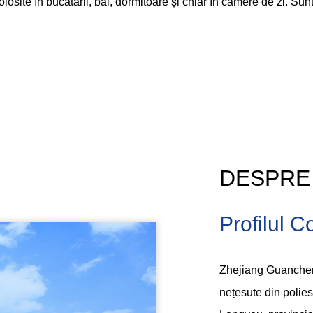
losite în bucătării, băi, dormitoare și chiar în camere de zi. Sun
DESPRE
Profilul 
Zhejiang Guanchen
nețesute din polies