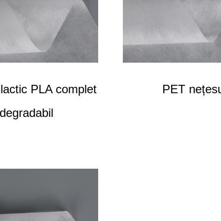
ilactic PLA complet
PET nețes
degradabil