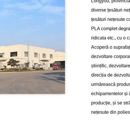
Longyou, provincia
diverse țesături n
țesături nețesute c
PLA complet degrad
ridicata
etc., cu o 
Acoperă o suprafață
dezvoltare corpora
științific, dezvol
direcția de dezvolta
urmărească produse
echipamentelor și 
producție, și se s
nețesute din polies