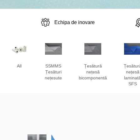
Echipa de inovare
All
SSMMS
Țesătură
Țesătur
Țesături
nețesă
nețesă
nețesute
bicomponentă
laminat
SFS