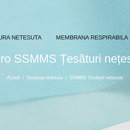
URA NETESUTA
MEMBRANA RESPIRABILA
ro SSMMS Țesături nețe
Acasă
/
Tesatura netesuta
/
SSMMS Țesături nețesute