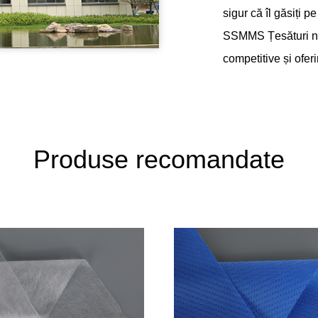
sigur că îl găsiți 
SSMMS Țesături ne
competitive și oferi
Produse recomandate