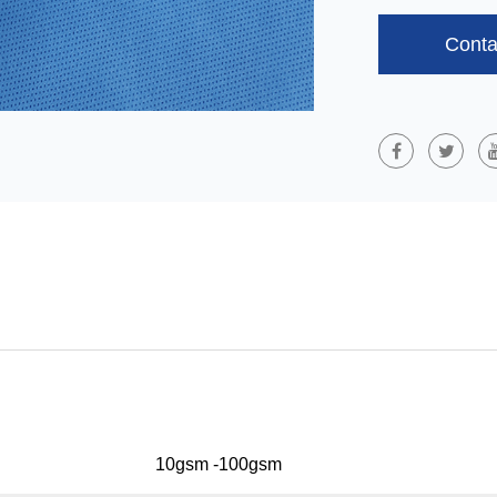
Igienă: Scutece 
Etc.
Conta
Țesături Nețes
Compozite Multis
(M). SMS-Ul Este
SSMMS Adaugă Ma
Protecție Mai Ri
Respirabilitate E
Medicală, Filtrar
Rezistente La Pra
10gsm -100gsm