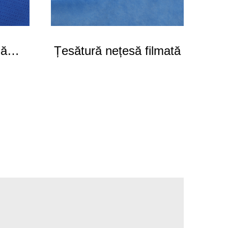
să
Țesătură nețesă filmată
Ne