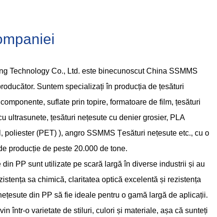
Companiei
g Technology Co., Ltd. este binecunoscut
China SSMMS
producător
. Suntem specializați în producția de țesături
mponente, suflate prin topire, formatoare de film, țesături
u ultrasunete, țesături nețesute cu denier grosier, PLA
 poliester (PET) ),
angro SSMMS Țesături nețesute
etc., cu o
de producție de peste 20.000 de tone.
 din PP sunt utilizate pe scară largă în diverse industrii și au
Rezistența sa chimică, claritatea optică excelentă și rezistența
nețesute din PP să fie ideale pentru o gamă largă de aplicații.
n într-o varietate de stiluri, culori și materiale, așa că sunteți