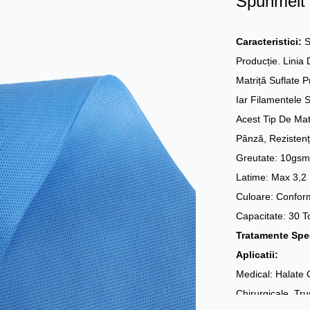
Spunmelt
Caracteristici:
S
Producție. Linia
Matriță Suflate P
Iar Filamentele 
Acest Tip De Mat
Pânză, Rezistenț
Greutate: 10gs
Latime: Max 3,2
Culoare: Conform
Capacitate: 30 T
Tratamente Spe
Aplicatii:
Medical: Halate 
Chirurgicale, Tru