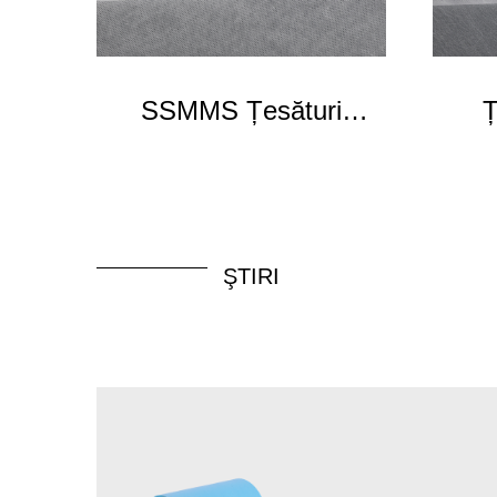
SSMMS Țesături
Ț
nețesute
ŞTIRI