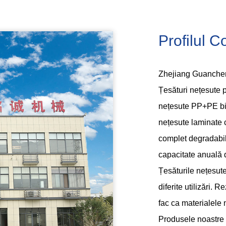
Profilul 
Zhejiang Guanchen
Țesături nețesute 
nețesute PP+PE bico
nețesute laminate c
complet degradabil,
capacitate anuală 
Țesăturile nețesute
diferite utilizări. 
fac ca materialele 
Produsele noastre vi