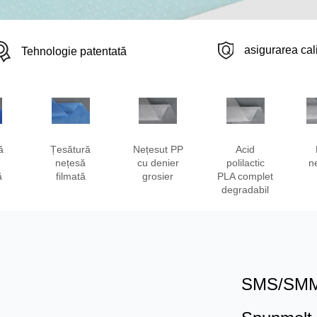
asigurarea cali
Tehnologie patentată
ă
Țesătură
Nețesut PP
Acid
nețesă
cu denier
polilactic
n
ă
filmată
grosier
PLA complet
degradabil
SMS/SMM