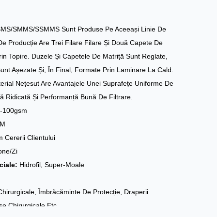
MS/SMMS/SSMMS Sunt Produse Pe Aceeași Linie De
 De Producție Are Trei Filare Filare Și Două Capete De
rin Topire. Duzele Și Capetele De Matriță Sunt Reglate,
Sunt Așezate Și, În Final, Formate Prin Laminare La Cald.
erial Nețesut Are Avantajele Unei Suprafețe Uniforme De
ă Ridicată Și Performanță Bună De Filtrare.
m-100gsm
 M
 Cererii Clientului
one/zi
ciale:
Hidrofil, Super-Moale
Chirurgicale, Îmbrăcăminte De Protecție, Draperii
se Chirurgicale Etc.