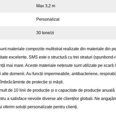
Max 3,2 m
Personalizat
30 tone/zi
sunt materiale compozite multistrat realizate din materiale din po
bilitate excelente. SMS este o structură cu trei straturi (spun
manță mai mare. Aceste materiale nețesute sunt utilizate pe scară 
i alte domenii. Au funcții impermeabile, antibacteriene, respirabile,
îmbrăcăminte de protecție și măști.
lt de 10 linii de producție și o capacitate de producție anuală
a satisface nevoile diverse ale clienților globali. Ne angajăm 
i oferim soluții personalizate pentru clienți.