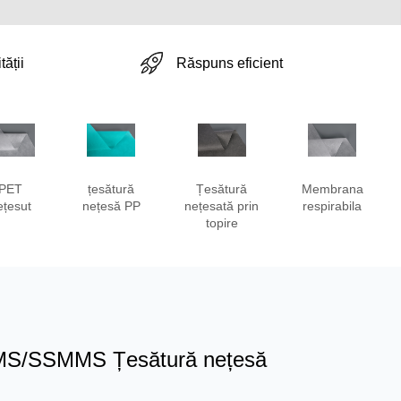
Răspuns eficient
tății
PET
țesătură
Țesătură
Membrana
ețesut
nețesă PP
nețesată prin
respirabila
topire
S/SSMMS Țesătură nețesă