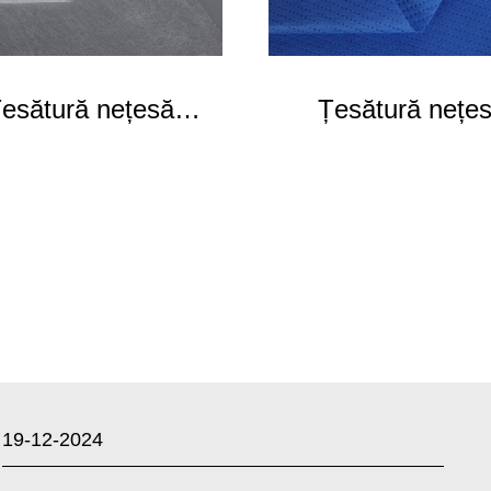
esătură nețesă
Țesătură nețe
bicomponentă
laminată SFS
19-12-2024