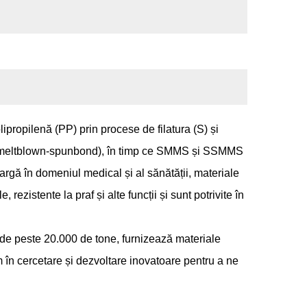
lipropilenă (PP) prin procese de filatura (S) și
bond-meltblown-spunbond), în timp ce SMMS și SSMMS
largă în domeniul medical și al sănătății, materiale
 rezistente la praf și alte funcții și sunt potrivite în
 de peste 20.000 de tone, furnizează materiale
în cercetare și dezvoltare inovatoare pentru a ne