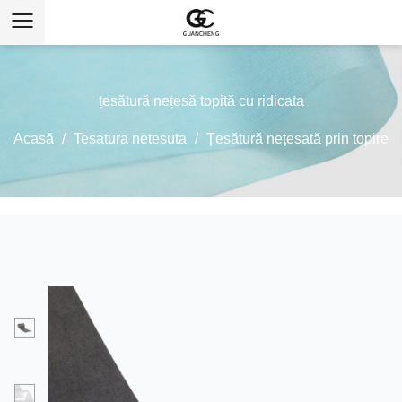
țesătură nețesă topită cu ridicata
Acasă
/
Tesatura netesuta
/
Țesătură nețesată prin topire