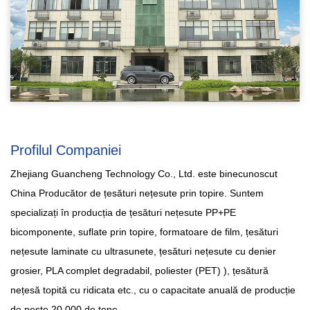
Profilul Companiei
Zhejiang Guancheng Technology Co., Ltd. este binecunoscut
China Producător de țesături nețesute prin topire
. Suntem
specializați în producția de țesături nețesute PP+PE
bicomponente, suflate prin topire, formatoare de film, țesături
nețesute laminate cu ultrasunete, țesături nețesute cu denier
grosier, PLA complet degradabil, poliester (PET) ),
țesătură
nețesă topită cu ridicata
etc., cu o capacitate anuală de producție
de peste 20.000 de tone.