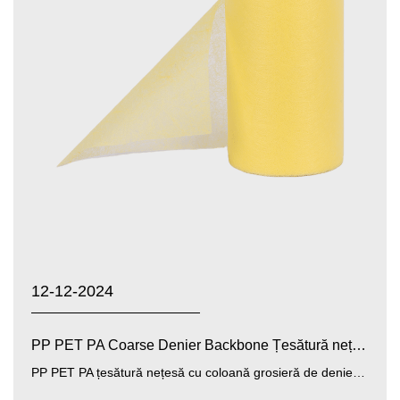
12-12-2024
PP PET PA Coarse Denier Backbone Țesătură nețesă: Propr...
PP PET PA țesătură nețesă cu coloană grosieră de denier (polipropilenă, poliester, poliamidă țesătură nețesă cu de...