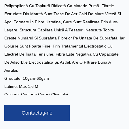
Polipropilenă Cu Topitură Ridicată Ca Materie Primă. Fibrele
Extrudate Din Matriță Sunt Trase De Aer Cald De Mare Viteză Și
Apoi Formate În Fibre Ultrafine, Care Sunt Realizate Prin Auto-
Legare. Structura Capilară Unică A Țesăturii Nețesute Topite
Crește Numărul Și Suprafața Fibrelor Pe Unitate De Suprafață, Iar
Golurile Sunt Foarte Fine. Prin Tratamentul Electrostatic Cu
Electret De Înaltă Tensiune, Fibra Este Negativă Cu Capacitate
De Adsorbție Electrostatică Și, Astfel, Are O Filtrare Bună A
Aerului.
Greutate: 10gsm-60gsm
Latime: Max 1,6 M
Culoare: Conform Cererii Clientului
Capacitate: 3 Tone/zi
Tratamente Speciale:
Anti-Alcool, Anti-Sânge, Anti-Static, Hidrofil,
Contactaţi-ne
Super-Moale, Anti-UV, Ignifug
Aplicație:
Măști, Filtre De Aer Condiționat, Filtre Auto, Materiale