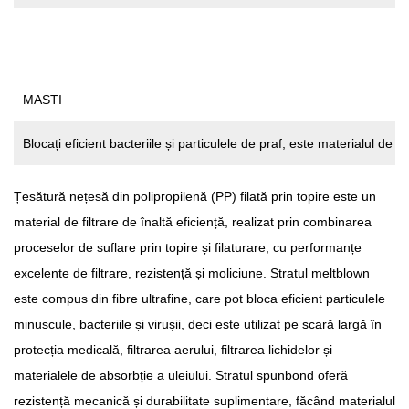
MASTI
Blocați eficient bacteriile și particulele de praf, este materialul de b
Țesătură nețesă din polipropilenă (PP) filată prin topire
este un
material de filtrare de înaltă eficiență, realizat prin combinarea
proceselor de suflare prin topire și filaturare, cu performanțe
excelente de filtrare, rezistență și moliciune. Stratul meltblown
este compus din fibre ultrafine, care pot bloca eficient particulele
minuscule, bacteriile și virușii, deci este utilizat pe scară largă în
protecția medicală, filtrarea aerului, filtrarea lichidelor și
materialele de absorbție a uleiului. Stratul spunbond oferă
rezistență mecanică și durabilitate suplimentare, făcând materialul