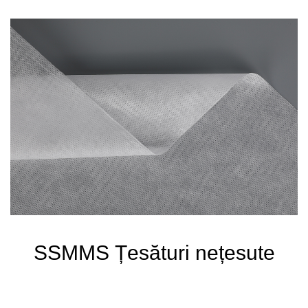
SSMMS Țesături nețesute