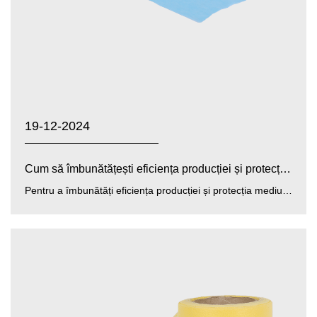
19-12-2024
Cum să îmbunătățești eficiența producției și protecția ...
Pentru a îmbunătăți eficiența producției și protecția mediului galben/albastru/alb PP PE film nețesut , Zhejia...