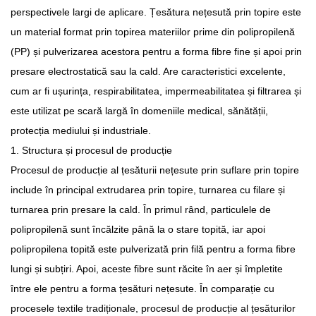
perspectivele largi de aplicare. Țesătura nețesută prin topire este
un material format prin topirea materiilor prime din polipropilenă
(PP) și pulverizarea acestora pentru a forma fibre fine și apoi prin
presare electrostatică sau la cald. Are caracteristici excelente,
cum ar fi ușurința, respirabilitatea, impermeabilitatea și filtrarea și
este utilizat pe scară largă în domeniile medical, sănătății,
protecția mediului și industriale.
1. Structura și procesul de producție
Procesul de producție al țesăturii nețesute prin suflare prin topire
include în principal extrudarea prin topire, turnarea cu filare și
turnarea prin presare la cald. În primul rând, particulele de
polipropilenă sunt încălzite până la o stare topită, iar apoi
polipropilena topită este pulverizată prin filă pentru a forma fibre
lungi și subțiri. Apoi, aceste fibre sunt răcite în aer și împletite
între ele pentru a forma țesături nețesute. În comparație cu
procesele textile tradiționale, procesul de producție al țesăturilor