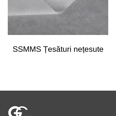
SSMMS Țesături nețesute