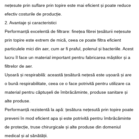
nețesute prin suflare prin topire este mai eficient și poate reduce
efectiv costurile de producție.
2. Avantaje și caracteristici
Performanță excelentă de filtrare: finețea fibrei țesăturii nețesute
prin topire este extrem de mică, ceea ce poate filtra eficient
particulele mici din aer, cum ar fi praful, polenul și bacteriile. Acest
lucru îl face un material important pentru fabricarea măștilor și a
filtrelor de aer.
Ușoară și respirabilă: această țesătură nețesă este ușoară și are
o bună respirabilitate, ceea ce o face potrivită pentru utilizare ca
material pentru căptușeli de îmbrăcăminte, produse sanitare și
alte produse.
Performanță rezistentă la apă: țesătura nețesută prin topire poate
preveni în mod eficient apa și este potrivită pentru îmbrăcăminte
de protecție, truse chirurgicale și alte produse din domeniul
medical și al sănătății.