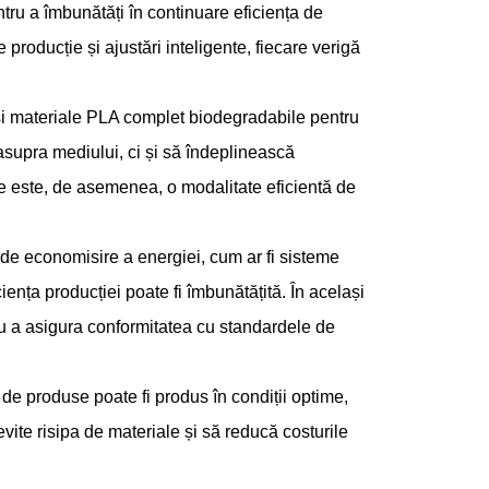
ntru a îmbunătăți în continuare eficiența de
 producție și ajustări inteligente, fiecare verigă
si materiale PLA complet biodegradabile pentru
asupra mediului, ci și să îndeplinească
bile este, de asemenea, o modalitate eficientă de
 de economisire a energiei, cum ar fi sisteme
iența producției poate fi îmbunătățită. În același
ru a asigura conformitatea cu standardele de
 de produse poate fi produs în condiții optime,
ite risipa de materiale și să reducă costurile