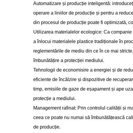
Automatizare și producție inteligentă: introduceț
operare a liniilor de producție și pentru a reduce
din procesul de producție poate fi optimizată, c
Utilizarea materialelor ecologice: Ca companie
a înlocui materialele plastice tradiționale în p
reglementările de mediu din ce în ce mai stricte.
îmbunătățire a protecției mediului.
Tehnologii de economisire a energiei și de redu
eficiente de încălzire și dispozitive de recupera
timp, emisiile de gaze de eșapament și ape uzat
protecție a mediului.
Management rafinat: Prin controlul calității și m
ceea ce poate nu numai să îmbunătățească calitat
de producție.