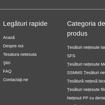
Legături rapide
Categoria d
produs
Acasă
Despre noi
Țesături nețesute l
Tesatura netesuta
SFS
Ştiri
Țesături nețesute M
FAQ
SSMMS Țesături ne
Contactaţi-ne
Țesătură nețesă bi
Țesături nețesute fi
Nețesut PP cu denie