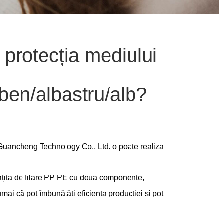
 protecția mediului
lben/albastru/alb?
Guancheng Technology Co., Ltd. o poate realiza
tățită de filare PP PE cu două componente,
mai că pot îmbunătăți eficiența producției și pot