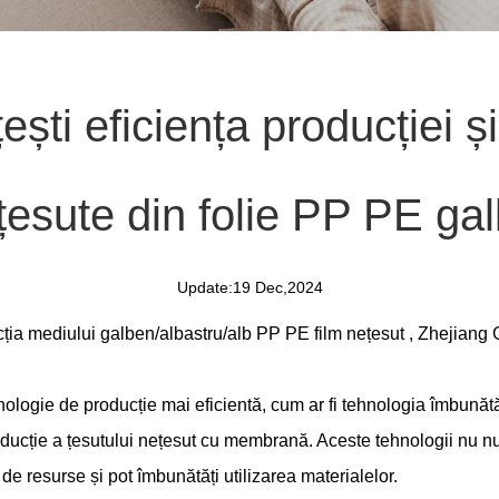
ti eficiența producției și
țesute din folie PP PE ga
Update:19 Dec,2024
ecția mediului
galben/albastru/alb PP PE film nețesut
, Zhejiang 
hnologie de producție mai eficientă, cum ar fi tehnologia îmbună
oducție a țesutului nețesut cu membrană. Aceste tehnologii nu nu
a de resurse și pot îmbunătăți utilizarea materialelor.