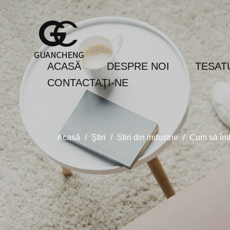
ACASĂ
DESPRE NOI
TESAT
CONTACTAŢI-NE
Acasă
/
Ştiri
/
Știri din industrie
/
Cum să îmbu