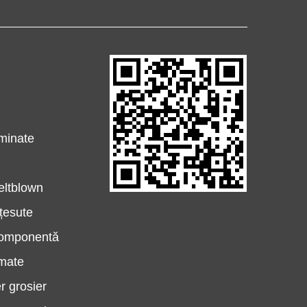
e
aminate
eltblown
țesute
componentă
lmate
r grosier