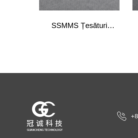
SSMMS Țesături
nețesute
+8