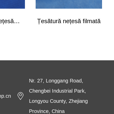
ețesă
Țesătură nețesă filmată
 SFS
Nr. 27, Longgang Road,
Chengbei Industrial Park,
mp.cn
Longyou County, Zhejiang
Province, China