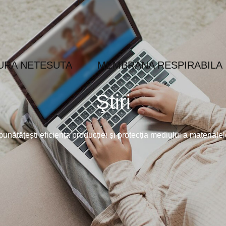
URA NETESUTA
MEMBRANA RESPIRABILA
Ştiri
nătățești eficiența producției și protecția mediului a materiale