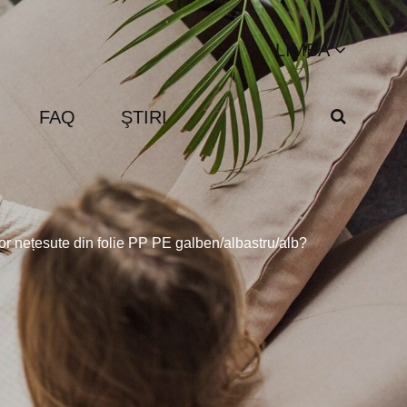
LIMBA
FAQ
ŞTIRI
lor nețesute din folie PP PE galben/albastru/alb?