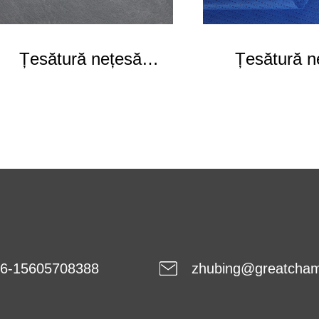
Țesătură nețesă
Țesătură n
bicomponentă
laminată
6-15605708388
zhubing@greatcha