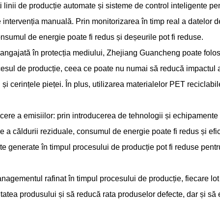
i linii de producție automate și sisteme de control inteligente pe
 intervenția manuală. Prin monitorizarea în timp real a datelor de
onsumul de energie poate fi redus și deșeurile pot fi reduse.
 angajată în protecția mediului, Zhejiang Guancheng poate folo
rocesul de producție, ceea ce poate nu numai să reducă impactul 
 și cerințele pieței. În plus, utilizarea materialelor PET recicla
cere a emisiilor: prin introducerea de tehnologii și echipamente
re a căldurii reziduale, consumul de energie poate fi redus și efic
e generate în timpul procesului de producție pot fi reduse pent
anagementul rafinat în timpul procesului de producție, fiecare lot
ea produsului și să reducă rata produselor defecte, dar și să ev