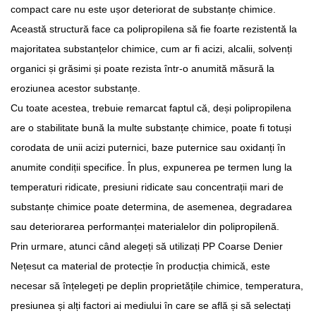
compact care nu este ușor deteriorat de substanțe chimice.
Această structură face ca polipropilena să fie foarte rezistentă la
majoritatea substanțelor chimice, cum ar fi acizi, alcalii, solvenți
organici și grăsimi și poate rezista într-o anumită măsură la
eroziunea acestor substanțe.
Cu toate acestea, trebuie remarcat faptul că, deși polipropilena
are o stabilitate bună la multe substanțe chimice, poate fi totuși
corodata de unii acizi puternici, baze puternice sau oxidanți în
anumite condiții specifice. În plus, expunerea pe termen lung la
temperaturi ridicate, presiuni ridicate sau concentrații mari de
substanțe chimice poate determina, de asemenea, degradarea
sau deteriorarea performanței materialelor din polipropilenă.
Prin urmare, atunci când alegeți să utilizați PP Coarse Denier
Nețesut ca material de protecție în producția chimică, este
necesar să înțelegeți pe deplin proprietățile chimice, temperatura,
presiunea și alți factori ai mediului în care se află și să selectați