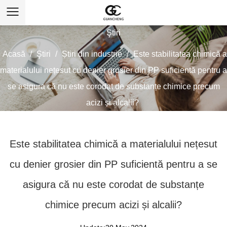
Ştiri
Acasă
/
Ştiri
/
Știri din industrie
/
Este stabilitatea chimică a
materialului nețesut cu denier grosier din PP suficientă pentru a
se asigura că nu este corodat de substanțe chimice precum
acizi și alcalii?
Este stabilitatea chimică a materialului nețesut
cu denier grosier din PP suficientă pentru a se
asigura că nu este corodat de substanțe
chimice precum acizi și alcalii?