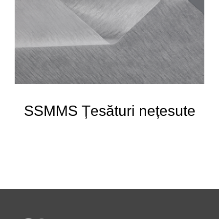
SSMMS Țesături nețesute