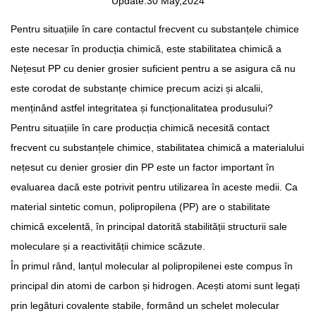
Update:30 May,2024
Pentru situațiile în care contactul frecvent cu substanțele chimice
este necesar în producția chimică, este stabilitatea chimică a
Nețesut PP cu denier grosier
suficient pentru a se asigura că nu
este corodat de substanțe chimice precum acizi și alcalii,
menținând astfel integritatea și funcționalitatea produsului?
Pentru situațiile în care producția chimică necesită contact
frecvent cu substanțele chimice, stabilitatea chimică a materialului
nețesut cu denier grosier din PP este un factor important în
evaluarea dacă este potrivit pentru utilizarea în aceste medii. Ca
material sintetic comun, polipropilena (PP) are o stabilitate
chimică excelentă, în principal datorită stabilității structurii sale
moleculare și a reactivității chimice scăzute.
În primul rând, lanțul molecular al polipropilenei este compus în
principal din atomi de carbon și hidrogen. Acești atomi sunt legați
prin legături covalente stabile, formând un schelet molecular