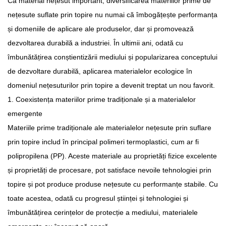
Ca material nețesut important, diversificarea materiilor prime de
nețesute suflate prin topire
nu numai că îmbogățește performanța
și domeniile de aplicare ale produselor, dar și promovează
dezvoltarea durabilă a industriei. În ultimii ani, odată cu
îmbunătățirea conștientizării mediului și popularizarea conceptului
de dezvoltare durabilă, aplicarea materialelor ecologice în
domeniul nețesuturilor prin topire a devenit treptat un nou favorit.
1. Coexistența materiilor prime tradiționale și a materialelor
emergente
Materiile prime tradiționale ale materialelor nețesute prin suflare
prin topire includ în principal polimeri termoplastici, cum ar fi
polipropilena (PP). Aceste materiale au proprietăți fizice excelente
și proprietăți de procesare, pot satisface nevoile tehnologiei prin
topire și pot produce produse nețesute cu performanțe stabile. Cu
toate acestea, odată cu progresul științei și tehnologiei și
îmbunătățirea cerințelor de protecție a mediului, materialele