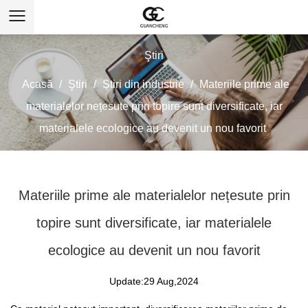
Ştiri
Acasă
/
Ştiri
/
Știri din industrie
/
Materiile prime ale
materialelor nețesute prin topire sunt diversificate, iar
materialele ecologice au devenit un nou favorit
Materiile prime ale materialelor nețesute prin
topire sunt diversificate, iar materialele
ecologice au devenit un nou favorit
Update:29 Aug,2024