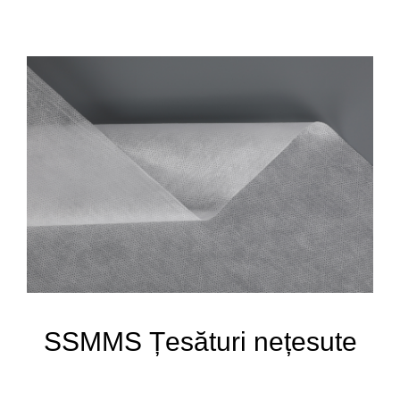
SSMMS Țesături nețesute