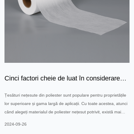
Cinci factori cheie de luat în considerare
atunci când alege...
Țesături nețesute din poliester sunt populare pentru proprietățile
lor superioare și gama largă de aplicații. Cu toate acestea, atunci
când alegeți materialul de poliester nețesut potrivit, există mai
mulți factori cheie de care trebuie să luați în considerare pentru a
2024-09-26
vă asigura că se potrivește nevoilor dumneavoastră. 1. Scop și