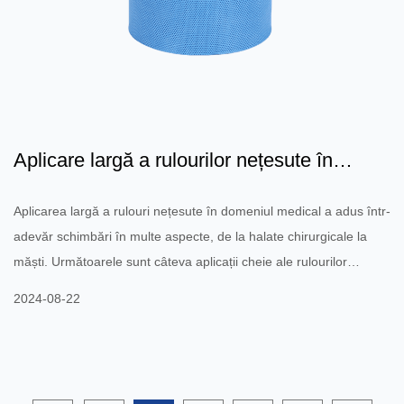
Aplicare largă a rulourilor nețesute în
domeniul medical: tr...
Aplicarea largă a rulouri nețesute în domeniul medical a adus într-
adevăr schimbări în multe aspecte, de la halate chirurgicale la
măști. Următoarele sunt câteva aplicații cheie ale rulourilor
nețesute în domeniul medical și avantajele acestora: 1. halate
2024-08-22
chirurgicale Halatele chirurgicale din țesături nețesute joacă un rol
vital în activitatea medicală. Aceste halate chirurgicale au de
obicei următoarele caracteristici: Antistatic: electricitatea statică
care poate fi generat...