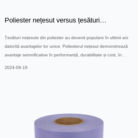
Poliester nețesut versus țesături
tradiționale: performanță,...
Țesături nețesute din poliester au devenit populare în ultimii ani
datorită avantajelor lor unice. Poliesterul nețesut demonstrează
avantaje semnificative în performanță, durabilitate și cost, în
comparație cu țesăturile tradiționale. În ceea ce privește
2024-09-19
performanța, poliesterul nețesut are o bună respirabilitate și
rezistență la apă. Structura sa permite aerului și umidității să
circule eficient, îmbunătățind astfel confortul. Acest lucru face ca
poliesterul nețesut să fie ideal pen...