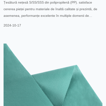
Țesătură nețesă S/SS/SSS din polipropilenă (PP). satisface
cererea pieței pentru materiale de înaltă calitate și prezintă, de
asemenea, performanțe excelente în multiple domenii de
aplicare. Țesătura nețesă este o țesătură formată prin lipirea
2024-10-17
chimică, mecanică sau termică a fibrelor. Conform diferitelor
procese de producție, țesăturile nețesute PP pot fi împărțite în trei
tipuri: S, SS și SSS: Țesătură nețesă de tip S: adoptă o structură
de fibre cu un singur strat, potrivită pen...