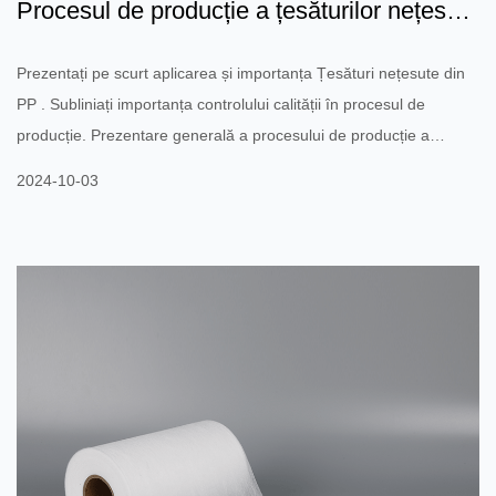
Procesul de producție a țesăturilor nețesute
PP: Cum se asig...
Prezentați pe scurt aplicarea și importanța Țesături nețesute din
PP . Subliniați importanța controlului calității în procesul de
producție. Prezentare generală a procesului de producție a
țesăturilor nețesute PP Selectarea materialelor: Selectați materii
2024-10-03
prime polipropilenă (PP) de înaltă calitate, subliniind impactul
acesteia asupra calității produsului final. Proces de productie:
Metoda de suflare prin topire: Topiți materialul PP la temperatură
ridicată și pulverizaț...