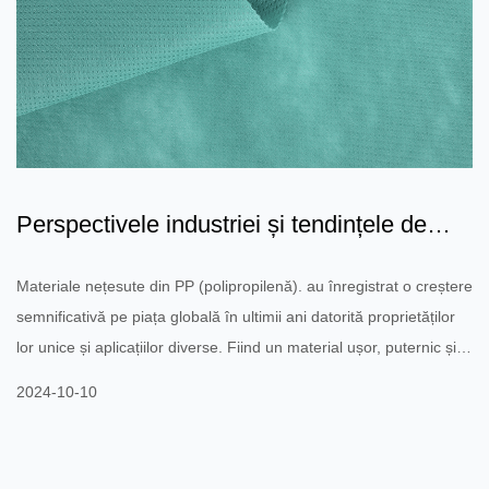
Perspectivele industriei și tendințele de
aplicare a produse...
Materiale nețesute din PP (polipropilenă). au înregistrat o creștere
semnificativă pe piața globală în ultimii ani datorită proprietăților
lor unice și aplicațiilor diverse. Fiind un material ușor, puternic și
respirabil, materialele nețesute din PP sunt din ce în ce mai
2024-10-10
utilizate în mai multe industrii și prezintă perspective largi de
dezvoltare. conducătorii pieței Creșterea pieței materialelor
nețesute din PP este determinată în principal de următorii factori.