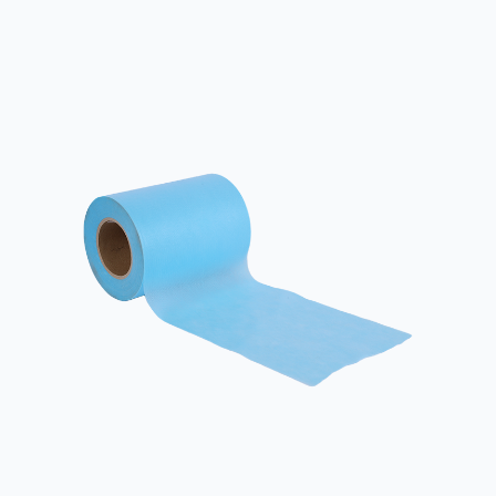
funcționalitate Atunci când alegeți o țesătură de poliester nețesut,
luați în considerare mai întâi scopul acesteia. Diferite scenarii de
aplicare au ce...