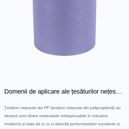
Domenii de aplicare ale țesăturilor nețesute
din PP: acoperi...
Țesături nețesute din PP (țesături nețesute din polipropilenă) au
devenit unul dintre materialele indispensabile în industria
modernă și viața de zi cu zi datorită performanțelor excelente și a