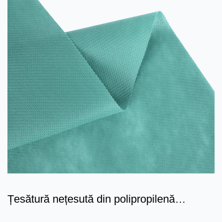
Țesătură nețesută din polipropilenă
S/SS/SSS PP: o combinați...