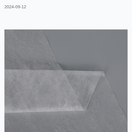
diverselor domenii de aplicare. Aplicabilitatea sa largă îl face să
2024-09-12
joace un rol important în multe industrii precum medical, casnic,
îmbrăcăminte, agricultură etc. În domeniul medical, țesăturile
nețesute din PP sunt utilizate pe scară largă în producția de
produse precum halate chirurgicale,...