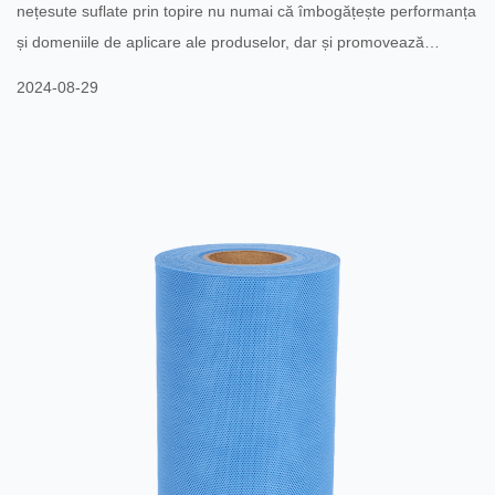
nețesute suflate prin topire nu numai că îmbogățește performanța
și domeniile de aplicare ale produselor, dar și promovează
dezvoltarea durabilă a industriei. În ultimii ani, odată cu
2024-08-29
îmbunătățirea conștientizării mediului și popularizarea conceptului
de dezvoltare durabilă, aplicarea materialelor ecologice în
domeniul nețesuturilor prin topire a devenit treptat un nou favorit.
1. Coexistența materiilor prime tradițio...