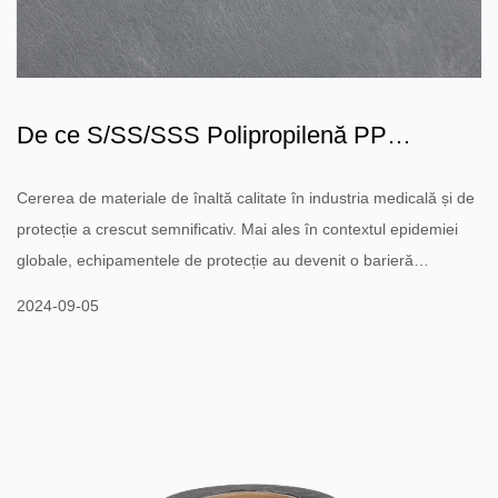
De ce S/SS/SSS Polipropilenă PP
Spunbond Nețesut a devenit m...
Cererea de materiale de înaltă calitate în industria medicală și de
protecție a crescut semnificativ. Mai ales în contextul epidemiei
globale, echipamentele de protecție au devenit o barieră
importantă pentru protejarea sănătății publice. S/SS/SSS
2024-09-05
Polipropilenă PP Spunbond Nețesătură (țesătură nețesă din
polipropilenă Spunbond) a devenit materialul de alegere în
domeniul medical și al protecției datorită proprietăților sale unice
și gamei largi de aplicații. Deci, care sunt avantajele ...