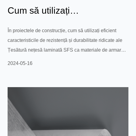
Cum să utilizați
caracteristicile țesăturii
În proiectele de construcție, cum să utilizați eficient
caracteristicile de rezistență și durabilitate ridicate ale
nețesute laminat...
Țesătură nețesă laminată SFS ca materiale de armare a
pereților sau straturi de hidroizolație pentru a îmbunătăți
2024-05-16
stabilitatea și durabilitatea structurii clădirii? În
proiectele de construcții, rezistența ridicată și
durabilitatea țesăturii nețesute laminate SFS îl fac un
strat ideal de armare a peretelui sau de
impermeabilizare. Iată câteva modalități de a utiliza în...