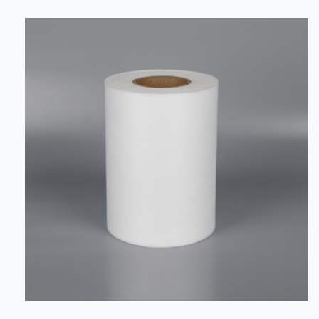
situațiile în care producția chimică necesită contact
frecvent cu substanțele chimice, stabilitatea chimică a
materialului nețesut cu denier grosier din PP este un...