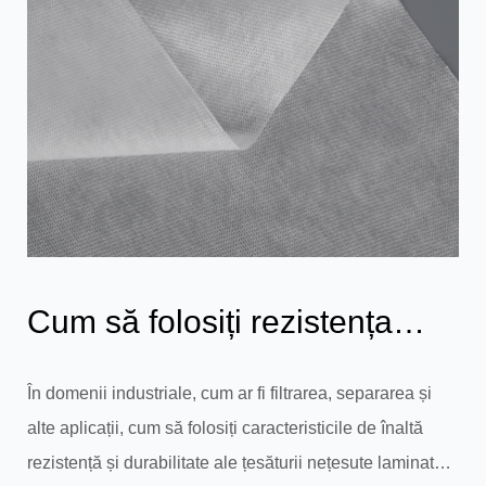
Cum să folosiți rezistența
ridicată și durabilitatea
În domenii industriale, cum ar fi filtrarea, separarea și
alte aplicații, cum să folosiți caracteristicile de înaltă
țesătur...
rezistență și durabilitate ale țesăturii nețesute laminate