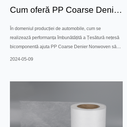
Cum oferă PP Coarse Denier
Nonwoven o mai bună
În domeniul producției de automobile, cum se
realizează performanța îmbunătățită a Țesătură nețesă
susținere și ...
bicomponentă ajuta PP Coarse Denier Nonwoven să
ofere un suport și o stabilitate mai bune în materialele
2024-05-09
de interior ale automobilelor, îmbunătățind confortul și
siguranța pasagerilor? În domeniul producției de
automobile, selecția materialelor are un impact crucial
asupra suportului, stabilității, confortului și siguranței
interioarelor auto. Țesătura nețesă bicomponentă
(țesătură neț...