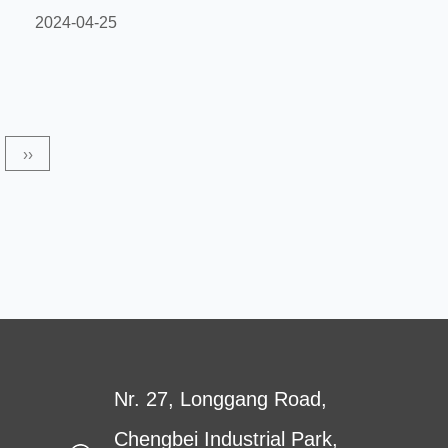
deoarece țesătura nețesă bicomponentă își
2024-04-25
îmbunătățește rezistența la tracțiune și stabilitatea
pentru a îndeplini cerințele de rezistență și durabilitate
ale structurilor de construcție? În aplicațiile de
construcții, PP Coarse Denier Nonwoven este utilizat ca
››
material de întărire pentru țesăturile nețesute
bicomponente, care își p...
Nr. 27, Longgang Road,
Chengbei Industrial Park,