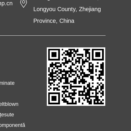
mp.cn
Longyou County, Zhejiang
Province, China
e
aminate
eltblown
țesute
componentă