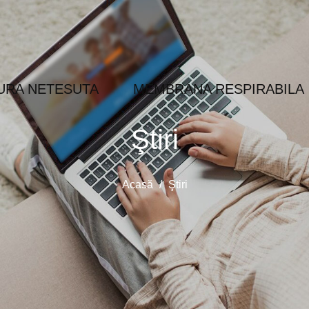
URA NETESUTA
MEMBRANA RESPIRABILA
Ştiri
Acasă
/
Ştiri