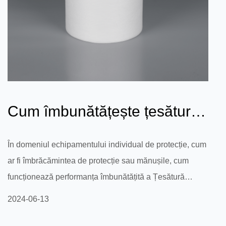
Cum îmbunătățește țesătura
nețesă bicomponentă
În domeniul echipamentului individual de protecție, cum
ar fi îmbrăcămintea de protecție sau mănușile, cum
rezistența la...
funcționează performanța îmbunătățită a Țesătură
nețesă bicomponentă să îmbunătățească rezistența la
2024-06-13
uzură a materialului nețesut PP Coarse Denier pentru a
se asigura că echipamentul poate proteja purtătorul în