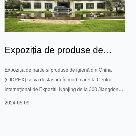
Expoziția de produse de
igienă și hârtie de uz casnic
Expoziția de hârtie și produse de igienă din China
(CIDPEX) se va desfășura în mod măreț la Centrul
din Ch...
Internațional de Expoziții Nanjing de la 300 Jiangdong
Middle Road, districtul Jianye, orașul Nanjing, provincia
2024-05-09
Jiangsu, în perioada 15-17 mai 2024. Această expoziție
va reuni elite din industria mondială de hârtie și produse
sanitare pentru uz casnic pentru a discuta tendințele de