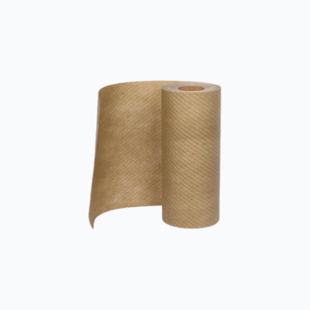
geotehnică, PP Coarse Denier Nonwoven este un tip de
material nețesut bicomponent. Performanța sa
îmbunătățită în sistemele de armare a solului sau de
drenaj are un impac...