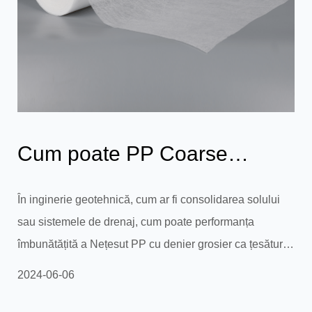
Cum poate PP Coarse
Denier Nețesut să
În inginerie geotehnică, cum ar fi consolidarea solului
sau sistemele de drenaj, cum poate performanța
îmbunătățească în mod ...
îmbunătățită a Nețesut PP cu denier grosier ca țesătură
nețesă bicomponentă sporește în mod eficient
2024-06-06
stabilitatea și capacitatea portantă a structurii solului și
previne eroziunea și așezarea solului? În inginerie