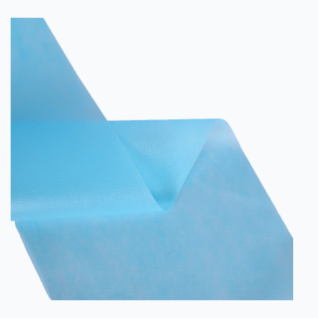
medii dure? În domeniul echipamentelor de protecție
personală, cum ar fi îmbrăcămintea sau mănușile de
protecție, performanța îmbunătățită a țesăturii
bicomponente nețes...