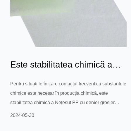
Este stabilitatea chimică a
materialului nețesut cu denier
Pentru situațiile în care contactul frecvent cu substanțele
chimice este necesar în producția chimică, este
g...
stabilitatea chimică a Nețesut PP cu denier grosier
suficient pentru a se asigura că nu este corodat de
2024-05-30
substanțe chimice precum acizi și alcalii, menținând
astfel integritatea și funcționalitatea produsului? Pentru