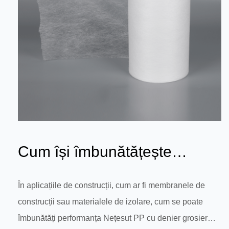
Cum își îmbunătățește
performanța îmbunătățită a
În aplicațiile de construcții, cum ar fi membranele de
construcții sau materialele de izolare, cum se poate
materialulu...
îmbunătăți performanța Nețesut PP cu denier grosier