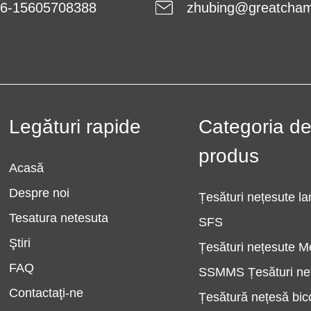
6-15605708388
zhubing@greatcha
Legături rapide
Categoria d
produs
Acasă
Despre noi
Țesături nețesute l
Tesatura netesuta
SFS
Ştiri
Țesături nețesute M
FAQ
SSMMS Țesături ne
Contactaţi-ne
Țesătură nețesă bi