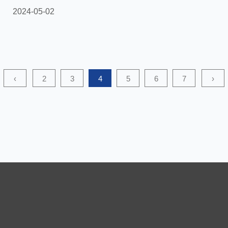
SFS pentru a crea materiale filtrante sau membrane de
2024-05-02
separare mai durabile și mai eficiente? În domenii
industriale, cum ar fi aplicațiile de filtrare și separare,
Material nețesut laminat SFS (țesătură nețesă laminată
SFS) oferă oportunități pentru fabricarea de materiale de
‹
2
3
4
5
6
7
›
filtrare sau membrane de separare mai du...